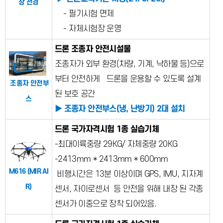
장 전경
- 필기시험 면제
- 자체시험장 운영
드론 조종자 안전시설물
조종자가 외부 환경(차량, 기계, 낙하물 등)으로
부터 안전하게 드론을 운용할 수 있도록 설계
조종자 안전부
된 보호 공간
스
▶ 조종자 안전부스(냉, 난방기) 2대 설치
드론 국가자격시험 1종 실습기체
-최대이륙중량 29KG/ 자체중량 20KG
-2413mm * 2413mm * 600mm
M616 (MIR AI
비행시간은 13분 이상이며 GPS, IMU, 지자계
R)
센서, 자이로센서 등 안전을 위해 내장 된 각종
센서가 이중으로 장착 되어있음.